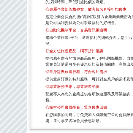
的採購時間，降低到處比價的麻煩。
◎專屬企業部落格視窗，散客報名直接折扣優惠
簽定企業會員合約後(保障假以雙方企業商業機密為
是公司福利委員為公司爭取福利的好機會。
◎自動化機制平台，交易資訊更透明
建構企業旅遊e平台，透過便利的網站介面，您可
況。
◎全方位旅遊產品，獨享折扣優惠
提供應有盡有的旅遊商品服務，包括國際機票、自
業會員訂購還可享有優惠折扣及超值回饋，商旅出差、
◎量身訂做旅遊行程，符合客戶需求
提供量身訂做的特別服務，可針對企業戶的需求及
◎專業服務團隊，專業旅遊諮詢
配屬專人為您的企業提供各項旅遊服務及專業諮詢
務。
◎航空公司會員酬賓，驚喜優惠回饋
在您購票的同時，可免費加入國際航空公司會員酬
獎，還可享受各項會員優惠活動。